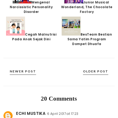
Mengenal
Junior Musical
Narcissistic Personality
Wonderland, The Chocolate
Disorder
Factory
Cegah Malnutrisi
BesTeam Bestian
Pada Anak Sejak Dini
Sama Yatim Program
Dompet Dhuafa
NEWER POST
OLDER POST
20 Comments
ECHI MUSTIKA
6 April 2017 at 17:23