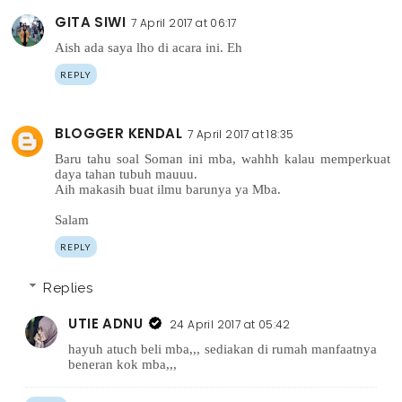
GITA SIWI
7 April 2017 at 06:17
Aish ada saya lho di acara ini. Eh
REPLY
BLOGGER KENDAL
7 April 2017 at 18:35
Baru tahu soal Soman ini mba, wahhh kalau memperkuat
daya tahan tubuh mauuu.
Aih makasih buat ilmu barunya ya Mba.
Salam
REPLY
Replies
UTIE ADNU
24 April 2017 at 05:42
hayuh atuch beli mba,,, sediakan di rumah manfaatnya
beneran kok mba,,,