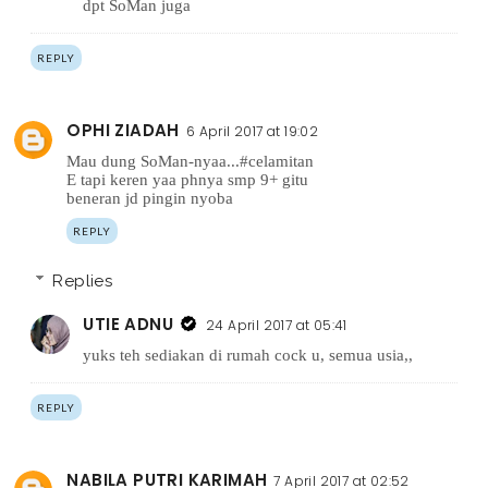
dpt SoMan juga
REPLY
OPHI ZIADAH
6 April 2017 at 19:02
Mau dung SoMan-nyaa...#celamitan
E tapi keren yaa phnya smp 9+ gitu
beneran jd pingin nyoba
REPLY
Replies
UTIE ADNU
24 April 2017 at 05:41
yuks teh sediakan di rumah cock u, semua usia,,
REPLY
NABILA PUTRI KARIMAH
7 April 2017 at 02:52