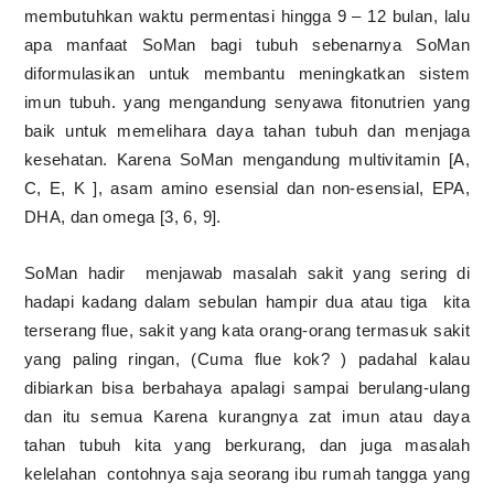
membutuhkan waktu permentasi hingga 9 – 12 bulan, lalu
apa manfaat SoMan bagi tubuh sebenarnya SoMan
diformulasikan untuk membantu meningkatkan sistem
imun tubuh.
y
ang mengandung senyawa fitonutrien yang
baik untuk memelihara daya tahan tubuh dan menjaga
kesehatan. Karena SoMan mengandung multivitamin [A,
C, E, K ], asam amino esensial dan non-esensial, EPA,
DHA, dan omega [3, 6, 9].
SoMan hadir
menjawab masalah sakit yang sering di
hadapi kadang dalam sebulan hampir dua atau tiga
kita
terserang flue, sakit yang kata orang-orang termasuk sakit
yang paling ringan, (Cuma flue kok? ) padahal kalau
dibiarkan bisa berbahaya apalagi sampai berulang-ulang
dan itu semua Karena kurangnya zat imun atau daya
tahan tubuh kita yang berkurang, dan juga masalah
kelelahan
contohnya saja seorang ibu rumah tangga yang