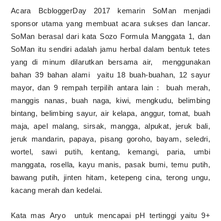
Acara BcbloggerDay 2017 kemarin SoMan menjadi
sponsor utama yang membuat acara sukses dan lancar.
SoMan berasal dari kata Sozo Formula Manggata 1, dan
SoMan itu sendiri adalah jamu herbal dalam bentuk tetes
yang d
i
minum dilarutkan bersama air,
menggunakan
bahan 39 bahan alami
yaitu 18 buah-buahan, 12 sayur
mayor, dan 9 rempah terpilih antara lain :
buah merah,
manggis nanas, buah naga, kiwi, mengkudu, belimbing
bintang, belimbing sayur, air kelapa, anggur, tomat, buah
maja, apel malang, sirsak, mangga, alpukat, jeruk bali,
jeruk mandarin, papaya, pisang goroho, bayam, seledri,
wortel, sawi putih, kentang, kemangi, paria, umbi
manggata, rosella, kayu manis, pasak bumi, temu putih,
bawang putih, jinten hitam, ketepeng cina, terong ungu,
kacang merah dan kedelai.
Kata mas Aryo
untuk mencapai
p
H tertinggi yaitu 9+