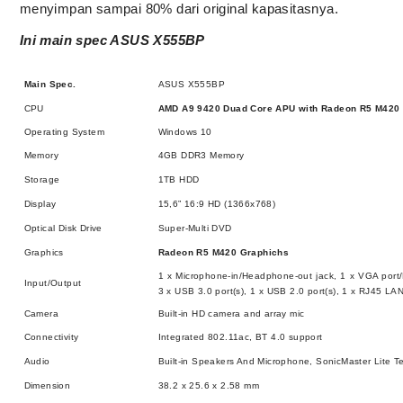
menyimpan sampai 80% dari original kapasitasnya
.
Ini main spec ASUS X555BP
Main Spec.
ASUS X555BP
CPU
AMD A9 9420 Duad Core APU with
Radeon R5 M420
Operating System
Windows 10
Memory
4GB DDR3 Memory
Storage
1TB HDD
Display
15,6” 16:9 HD (1366x768)
Optical Disk Drive
Super-Multi DVD
Graphics
Radeon R5 M420 Graphichs
1 x Microphone-in/Headphone-out jack, 1 x VGA port/M
Input/Output
3 x USB 3.0 port(s), 1 x USB 2.0 port(s), 1 x RJ45 LAN
Camera
Built-in HD camera and array mic
Connectivity
Integrated 802.11ac, BT 4.0 support
Audio
Built-in Speakers And Microphone, SonicMaster Lite 
Dimension
38.2 x 25.6 x 2.58 mm