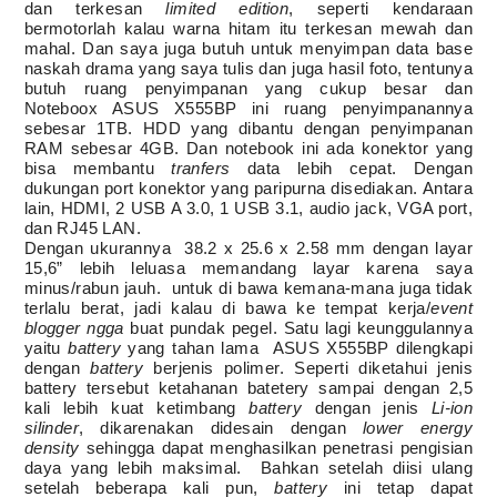
dan terkesan
limited edition
, seperti kendaraan
bermotorlah kalau warna hitam itu terkesan mewah dan
mahal. Dan saya juga butuh untuk menyimpan data base
naskah drama yang saya tulis dan juga hasil foto, tentunya
butuh ruang penyimpanan yang cukup besar dan
Noteboox ASUS X555BP ini ruang penyimpanannya
sebesar 1TB. HDD yang dibantu dengan penyimpanan
RAM sebesar 4GB. Dan n
otebook ini ada konektor yang
bisa membantu
tranfers
data lebih cepat. Dengan
dukungan
port konektor yang paripurna disediakan. Antara
lain, HDMI, 2 USB A 3.0, 1 USB 3.1, audio jack, VGA port,
dan RJ45 LAN.
Dengan ukurannya 38.2 x 25.6 x 2.58 mm dengan layar
15,6” lebih leluasa memandang layar karena saya
minus/rabun jauh. untuk di bawa kemana-mana juga tidak
terlalu berat, jadi kalau di bawa ke tempat kerja/
event
blogger ngga
buat pundak pegel. Satu lagi keunggulannya
yaitu
battery
yang tahan lama
ASUS X555BP dilengkapi
dengan
battery
berjenis polimer. Seperti diketahui jenis
battery tersebut ketahanan batetery sampai dengan 2,5
kali lebih kuat ketimbang
battery
dengan jenis
Li-ion
silinder
, dikarenakan didesain dengan
lower energy
density
sehingga dapat menghasilkan penetrasi pengisian
daya yang lebih maksimal.
Bahkan setelah diisi ulang
setelah beberapa kali pun,
battery
ini tetap dapat