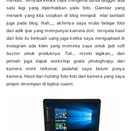
menulis. Ternyata ketika saya mengenal dunia blogger ada
satu lagi yang diperhatikan yaitu foto, Gambar yang
menarik yang kita sisipkan di blog menjadi nilai tambah
juga pada blog.
Nah
,,,, akhirnya saya mulai belajar foto
dari adik ipar yang mempunyai kamera dslr, ternyata hasil
dari foto itu berbuah uang juga ketika saya mengupload di
instagram ada klien yang meminta saya untuk jadi
soft
buzzer
untuk produknya.
Tuh...
rezeki lagikan,,, dan
pernah juga dapat
workshop
gratis
photoghrapy
dari
kamera merk terkenal, padahal saya belum punya
kamera. Hasil dari
hunting
foto-foto dari kamera yang saya
pinjam tersimpan di laptop suami.