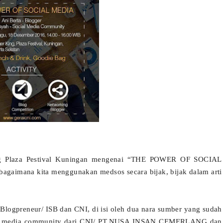
ing Plaza Pestival Kuningan mengenai “THE POWER OF SOCIAL
bagaimana kita menggunakan medsos secara bijak, bijak dalam arti
 Blogpreneur/ ISB dan CNI, di isi oleh dua nara sumber yang sudah
ial media community dari CNI/ PT.NUSA INSAN CEMERLANG dan