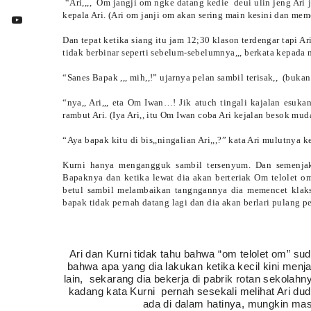
“Ari
,,,,
Om jangji om ngke datang kedie deui ulin jeng Ari
kepala Ari. (Ari om janji om akan sering main kesini dan me
Dan tepat ketika siang itu jam 12;30 klason terdengar tapi A
tidak berbinar seperti sebelum-sebelumnya,,, berkata kepada
“Sanes Bapak ,,, mih,,!” ujarnya pelan sambil terisak,,
(bukan
“nya,, Ari,,, eta Om Iwan…! Jik atuch tingali kajalan esuka
rambut Ari. (Iya Ari,, itu Om Iwan coba Ari kejalan besok mu
“Aya bapak kitu di bis,,ningalian Ari,,,?” kata Ari mulutnya 
Kurni hanya mengangguk sambil tersenyum. Dan semenjak 
Bapaknya dan ketika lewat dia akan berteriak Om telolet o
betul sambil melambaikan tangngannya dia memencet klak
bapak tidak pernah datang lagi dan dia akan berlari pulang 
Ari dan Kurni tidak tahu bahwa “om telolet om” su
bahwa apa yang dia lakukan ketika kecil kini menj
lain,
sekarang dia bekerja di pabrik rotan sekolah
kadang kata Kurni
pernah sesekali melihat Ari du
ada di dalam hatinya, mungkin mas