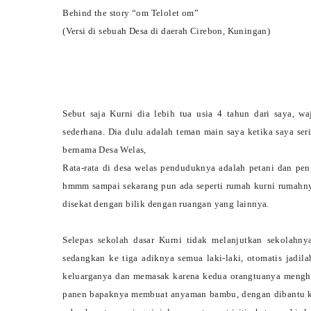
Behind the story “om Telolet om”
(Versi di sebuah Desa di daerah Cirebon, Kuningan)
Sebut saja Kurni dia lebih tua usia 4 tahun dari saya, w
sederhana. Dia dulu adalah teman main saya ketika saya ser
bernama Desa Welas,
Rata-rata di desa welas penduduknya adalah petani dan pe
hmmm sampai sekarang pun ada seperti rumah kurni rumahnya
disekat dengan bilik dengan ruangan yang lainnya.
Selepas sekolah dasar Kurni tidak melanjutkan sekolahn
sedangkan ke tiga adiknya semua laki-laki, otomatis jadil
keluarganya dan memasak karena kedua orangtuanya mengh
panen bapaknya membuat anyaman bambu, dengan dibantu ke