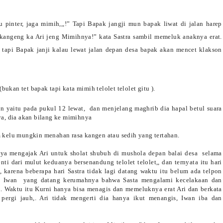
du pinter, jaga mimih,,,!” Tapi Bapak jangji mun bapak liwat di jalan harep
pak kangeng ka Ari jeng Mimihnya!” kata Sastra sambil memeluk anaknya erat.
a, tapi Bapak janji kalau lewat jalan depan desa bapak akan mencet klakson
 (bukan tet bapak tapi kata mimih telolet telolet gitu ).
n yaitu pada pukul 12 lewat,
dan menjelang maghrib dia hapal betul suara
a, dia akan bilang ke mimihnya
kelu mungkin menahan rasa kangen atau sedih yang tertahan.
nya mengajak Ari untuk sholat shubuh di mushola depan balai desa
selama
ti dari mulut keduanya bersenandung telolet telolet,, dan ternyata itu hari
 karena beberapa hari Sastra tidak lagi datang waktu itu belum ada telpon
ma Iwan
yang datang kerumahnya bahwa Sasta mengalami kecelakaan dan
ah. Waktu itu Kurni hanya bisa menagis dan memeluknya erat Ari dan berkata
pergi jauh,. Ari tidak mengerti dia hanya ikut menangis, Iwan iba dan