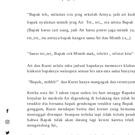
“Bapak teh,, milarian icis jeng sekolah Arinya, jadi ari ku
bapak nyalukan mimih jeng Ari
Tet,, tet,,, eta artina Ba
(Bapak harus cari uang, jadi Ari harus pinter jaga mimih y
tet,,tet,, itu artinya bapak kangen sama Ari dan Mimih ya,,,)
“Sanes tet,,tet,, Bapak cek Mimih mah,, telolet ,, telotet kitu”
Ari dan Kurni selalu tahu jadwal bapaknya memencet klakso
klakson bapaknya walaupun semua bis rata-rata sama bunyiny
“Bapak,, mihhh!”
dan Kurni hanya mangaguk dan tersenyum 
Ketika usia Ari 5 tahun tepat waktu itu hari minggu Bapak
berjalan ke mushola Ari digendong di belakang dan tidak hen
terakhir dia bersama bapak gendongan terakhir sang Bapak ,
genggam, Kurni mendapat berita dari kernet yang berna
meninggal ditempat. Iwanpun terluka tapi tidak terlalu par
bahwa Bapak tidak akan datang lagi kesini karena telah 
mengendong Ari,,