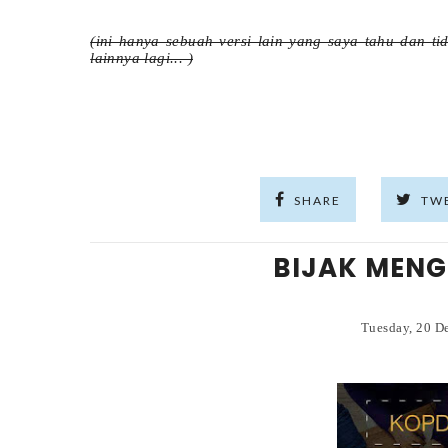
(ini hanya sebuah versi lain yang saya tahu dan t
lainnya lagi... )
SHARE
TW
BIJAK MEN
Tuesday, 20 