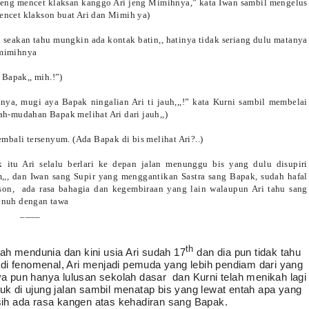
 jeng mencet klaksan kanggo Ari jeng Mimihnya,” kata Iwan sambil mengelus
mencet klakson buat Ari dan Mimih ya)
ri seakan tahu mungkin ada kontak batin,, hatinya tidak seriang dulu matanya
 mimihnya
 Bapak,, mih.!”)
nnya, mugi aya Bapak ningalian Ari ti jauh,,,!” kata Kurni sambil membelai
dah-mudahan Bapak melihat Ari dari jauh,,)
kembali tersenyum. (Ada Bapak di bis melihat Ari?..)
itu Ari selalu berlari ke depan jalan menunggu bis yang dulu disupiri
m,,, dan Iwan sang Supir yang menggantikan Sastra sang Bapak, sudah hafal
son,
ada rasa bahagia dan kegembiraan yang lain walaupun Ari tahu sang
penuh dengan tawa
____
th
dah mendunia dan kini usia Ari sudah 17
dan dia pun tidak tahu
adi fenomenal, Ari menjadi pemuda yang lebih pendiam dari yang
nya pun hanya lulusan sekolah dasar
dan Kurni telah menikah lagi
duk di ujung jalan sambil menatap bis yang lewat entah apa yang
ih ada rasa kangen atas kehadiran sang Bapak.