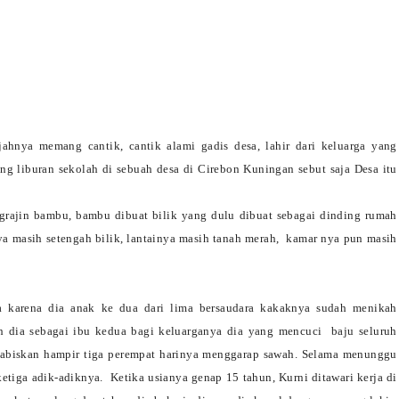
ajahnya memang cantik, cantik alami gadis desa, lahir dari keluarga yang
ing liburan sekolah di sebuah desa di Cirebon Kuningan sebut saja Desa itu
ngrajin bambu, bambu dibuat bilik yang dulu dibuat sebagai dinding rumah
 masih setengah bilik, lantainya masih tanah merah,
kamar nya pun masih
ya karena dia anak ke dua dari lima bersaudara kakaknya sudah menikah
ah dia sebagai ibu kedua bagi keluarganya dia yang mencuci
baju seluruh
abiskan hampir tiga perempat harinya menggarap sawah. Selama menunggu
tiga adik-adiknya.
Ketika usianya genap 15 tahun, Kurni ditawari kerja di