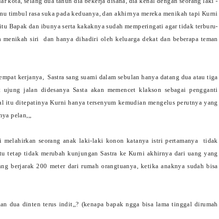
luar kota, selang dua tahun dia bekerja disana, dia kenal dengan seorang laki -
emu timbul rasa suka pada keduanya, dan akhirnya mereka menikah tapi Kurni
 itu Bapak dan ibunya serta kakaknya sudah memperingati agar tidak terburu-
a menikah siri dan hanya dihadiri oleh keluarga dekat dan beberapa teman
empat kerjanya, Sastra sang suami dalam sebulan hanya datang dua atau tiga
at ujung jalan didesanya Sasta akan memencet klakson sebagai pengganti
al itu ditepatinya Kurni hanya tersenyum kemudian mengelus perutnya yang
nya pelan,,,
i melahirkan seorang anak laki-laki konon katanya istri pertamanya
tidak
tu tetap tidak merubah kunjungan Sastra ke Kurni akhirnya dari uang yang
ang berjarak 200 meter dari rumah orangtuanya, ketika anaknya sudah bisa
an dua dinten terus indit,,? (kenapa bapak ngga bisa lama tinggal dirumah