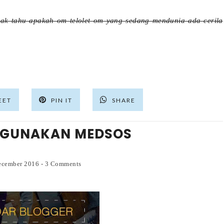
idak tahu apakah om telolet om yang sedang mendunia ada cerila
EET
PIN IT
SHARE
GGUNAKAN MEDSOS
December 2016
-
3 Comments