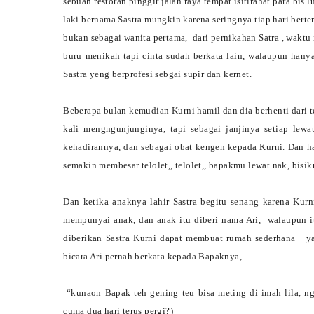
sebuah restoran pinggir jalan raya tempat isitirahat para bis 
laki bernama Sastra mungkin karena seringnya tiap hari bert
bukan sebagai wanita pertama,
dari pernikahan Satra , waktu
buru menikah tapi cinta sudah berkata lain, walaupun hany
Sastra yeng berprofesi sebgai supir dan kernet.
Beberapa bulan kemudian Kurni hamil dan dia berhenti dari t
kali mengngunjunginya, tapi sebagai janjinya setiap lew
kehadirannya, dan sebagai obat kengen kepada Kurni. Dan h
semakin membesar telolet,, telolet,, bapakmu lewat nak, bisik
Dan ketika anaknya lahir Sastra begitu senang karena Kurn
mempunyai anak, dan anak itu diberi nama Ari,
walaupun i
diberikan Sastra Kurni dapat membuat rumah sederhana
y
bicara Ari pernah berkata kepada Bapaknya,
“kunaon Bapak teh gening teu bisa meting di imah lila, ng
cuma dua hari terus pergi?)