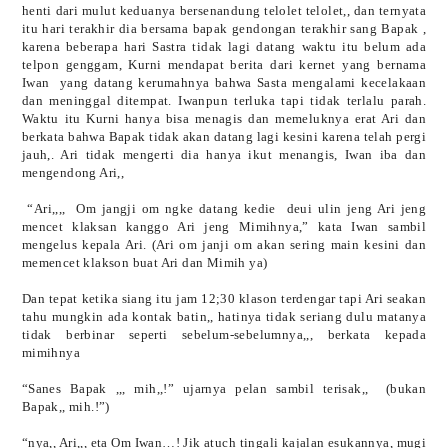
henti dari mulut keduanya bersenandung telolet telolet,, dan ternyata
itu hari terakhir dia bersama bapak gendongan terakhir sang Bapak ,
karena beberapa hari Sastra tidak lagi datang waktu itu belum ada
telpon genggam, Kurni mendapat berita dari kernet yang bernama
Iwan
yang datang kerumahnya bahwa Sasta mengalami kecelakaan
dan meninggal ditempat. Iwanpun terluka tapi tidak terlalu parah.
Waktu itu Kurni hanya bisa menagis dan memeluknya erat Ari dan
berkata bahwa Bapak tidak akan datang lagi kesini karena telah pergi
jauh,. Ari tidak mengerti dia hanya ikut menangis, Iwan iba dan
mengendong Ari,,
“Ari
,,,,
Om jangji om ngke datang kedie deui ulin jeng Ari jeng
mencet klaksan kanggo Ari jeng Mimihnya,” kata Iwan sambil
mengelus kepala Ari. (Ari om janji om akan sering main kesini dan
memencet klakson buat Ari dan Mimih ya)
Dan tepat ketika siang itu jam 12;30 klason terdengar tapi Ari seakan
tahu mungkin ada kontak batin,, hatinya tidak seriang dulu matanya
tidak berbinar seperti sebelum-sebelumnya,,, berkata kepada
mimihnya
“Sanes Bapak ,,, mih,,!” ujarnya pelan sambil terisak,,
(bukan
Bapak,, mih.!”)
“nya,, Ari,,, eta Om Iwan…! Jik atuch tingali kajalan esukannya, mugi