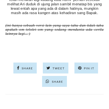
melihat Ari duduk di ujung jalan sambil menatap bis yang
lewat entah apa yang ada di dalam hatinya, mungkin
masih ada rasa kangen atas kehadiran sang Bapak.
(ini hanya sebuah versi lain yang saya tahu dan tidak tahu
apakah om telolet om yang sedang mendunia ada cerila
lainnya lagi... )
SHARE
TWEET
PIN IT
SHARE