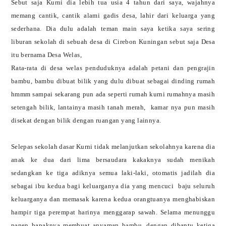
Sebut saja Kurni dia lebih tua usia 4 tahun dari saya, wajahnya
memang cantik, cantik alami gadis desa, lahir dari keluarga yang
sederhana. Dia dulu adalah teman main saya ketika saya sering
liburan sekolah di sebuah desa di Cirebon Kuningan sebut saja Desa
itu bernama Desa Welas,
Rata-rata di desa welas penduduknya adalah petani dan pengrajin
bambu, bambu dibuat bilik yang dulu dibuat sebagai dinding rumah
hmmm sampai sekarang pun ada seperti rumah kurni rumahnya masih
setengah bilik, lantainya masih tanah merah,
kamar nya pun masih
disekat dengan bilik dengan ruangan yang lainnya.
Selepas sekolah dasar Kurni tidak melanjutkan sekolahnya karena dia
anak ke dua dari lima bersaudara kakaknya sudah menikah
sedangkan ke tiga adiknya semua laki-laki, otomatis jadilah dia
sebagai ibu kedua bagi keluarganya dia yang mencuci
baju seluruh
keluarganya dan memasak karena kedua orangtuanya menghabiskan
hampir tiga perempat harinya menggarap sawah. Selama menunggu
panen bapaknya membuat anyaman bambu, dengan dibantu ketiga