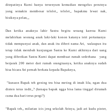
ditepatinya Kurni hanya tersenyum kemudian mengelus perutnya
yang semakin membesar telolet,, telolet,, bapakmu lewat nak,
bisiknya pelan,,,
Dan ketika anaknya lahir Sastra begitu senang karena Kurni
melahirkan seorang anak laki-laki konon katanya istri pertamanya
tidak mempunyai anak, dan anak itu diberi nama Ari,
walaupun itu
tetap tidak merubah kunjungan Sastra ke Kurni akhirnya dari uang
yang diberikan Sastra Kurni dapat membuat rumah sederhana
yang
berjarak 200 meter dari rumah orangtuanya, ketika anaknya sudah
bisa bicara Ari pernah berkata kepada Bapaknya,
“kunaon Bapak teh gening teu bisa meting di imah lila, ngan dua
dinten terus indit,,? (kenapa bapak ngga bisa lama tinggal dirumah
cuma dua hari terus pergi?)
“Bapak teh,, milarian icis jeng sekolah Arinya, jadi ari kudu pinter,