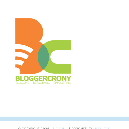
© COPYRIGHT
2026
UTIE ADNU
|
DESIGNED BY
MOSHICOO