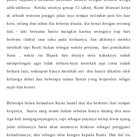
adik-adiknya.
Ketika usianya genap 15 tahun, Kurni ditawari kerja
di sebuah restoran pinggir jalan raya tempat isitirahat para bis luar
kota, selang dua tahun dia bekerja disana, dia kenal dengan seorang
laki - laki bernama Sastra mungkin karena seringnya tiap hari
bertemu timbul rasa suka pada keduanya, dan akhirnya mereka
menikah tapi Kurni bukan sebagai wanita pertama,
dari pernikahan
Satra , waktu itu Bapak dan ibunya serta kakaknya sudah
memperingati agar tidak terburu-buru menikah tapi cinta sudah
berkata lain, walaupun hanya menikah siri dan hanya dihadiri oleh
keluarga dekat dan beberapa teman Sastra yeng berprofesi sebgai
supir dan kernet.
Beberapa bulan kemudian Kurni hamil dan dia berhenti dari tempat
kerjanya, Sastra sang suami dalam sebulan hanya datang dua atau
tiga kali mengngunjunginya, tapi sebagai janjinya setiap lewat ujung
jalan didesanya Sasta akan memencet klakson sebagai pengganti
kehadirannya, dan sebagai obat kengen kepada Kurni. Dan hal itu