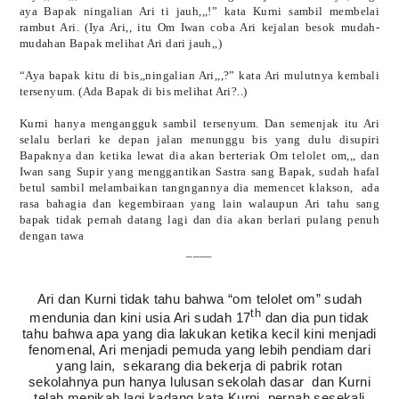
aya Bapak ningalian Ari ti jauh,,,!” kata Kurni sambil membelai
rambut Ari. (Iya Ari,, itu Om Iwan coba Ari kejalan besok mudah-
mudahan Bapak melihat Ari dari jauh,,)
“Aya bapak kitu di bis,,ningalian Ari,,,?” kata Ari mulutnya kembali
tersenyum. (Ada Bapak di bis melihat Ari?..)
Kurni hanya mengangguk sambil tersenyum. Dan semenjak itu Ari
selalu berlari ke depan jalan menunggu bis yang dulu disupiri
Bapaknya dan ketika lewat dia akan berteriak Om telolet om,,, dan
Iwan sang Supir yang menggantikan Sastra sang Bapak, sudah hafal
betul sambil melambaikan tangngannya dia memencet klakson,
ada
rasa bahagia dan kegembiraan yang lain walaupun Ari tahu sang
bapak tidak pernah datang lagi dan dia akan berlari pulang penuh
dengan tawa
____
Ari dan Kurni tidak tahu bahwa “om telolet om” sudah
th
mendunia dan kini usia Ari sudah 17
dan dia pun tidak
tahu bahwa apa yang dia lakukan ketika kecil kini menjadi
fenomenal, Ari menjadi pemuda yang lebih pendiam dari
yang lain,
sekarang dia bekerja di pabrik rotan
sekolahnya pun hanya lulusan sekolah dasar
dan Kurni
telah menikah lagi kadang kata Kurni
pernah sesekali