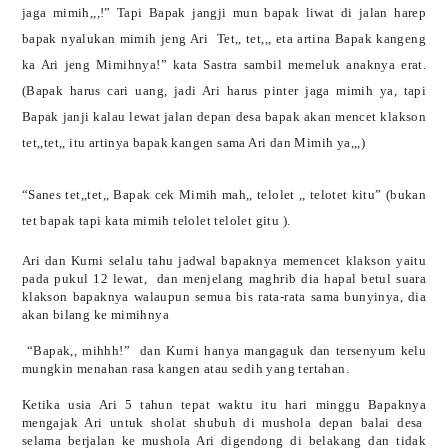
jaga mimih,,,!” Tapi Bapak jangji mun bapak liwat di jalan harep
bapak nyalukan mimih jeng Ari
Tet,, tet,,, eta artina Bapak kangeng
ka Ari jeng Mimihnya!” kata Sastra sambil memeluk anaknya erat.
(Bapak harus cari uang, jadi Ari harus pinter jaga mimih ya, tapi
Bapak janji kalau lewat jalan depan desa bapak akan mencet klakson
tet,,tet,, itu artinya bapak kangen sama Ari dan Mimih ya,,,)
“Sanes tet,,tet,, Bapak cek Mimih mah,, telolet ,, telotet kitu” (bukan
tet bapak tapi kata mimih telolet telolet gitu ).
Ari dan Kurni selalu tahu jadwal bapaknya memencet klakson yaitu
pada pukul 12 lewat,
dan menjelang maghrib dia hapal betul suara
klakson bapaknya walaupun semua bis rata-rata sama bunyinya, dia
akan bilang ke mimihnya
“Bapak,, mihhh!”
dan Kurni hanya mangaguk dan tersenyum kelu
mungkin menahan rasa kangen atau sedih yang tertahan.
Ketika usia Ari 5 tahun tepat waktu itu hari minggu Bapaknya
mengajak Ari untuk sholat shubuh di mushola depan balai desa
selama berjalan ke mushola Ari digendong di belakang dan tidak