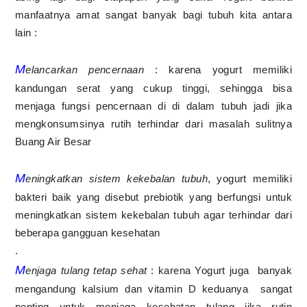
manfaatnya amat sangat banyak bagi tubuh kita antara
lain :
M
elancarkan pencernaan
: karena yogurt memiliki
kandungan serat yang cukup tinggi, sehingga bisa
menjaga fungsi pencernaan di di dalam tubuh jadi jika
mengkonsumsinya rutih terhindar dari masalah sulitnya
Buang Air Besar
M
eningkatkan sistem kekebalan tubuh
, yogurt memiliki
bakteri baik yang disebut prebiotik yang berfungsi untuk
meningkatkan sistem kekebalan tubuh agar terhindar dari
beberapa gangguan kesehatan
.
M
enjaga tulang tetap sehat
: karena Yogurt juga
banyak
mengandung kalsium dan vitamin D keduanya
sangat
penting untuk menjaga kesehatan tulang jika rutin