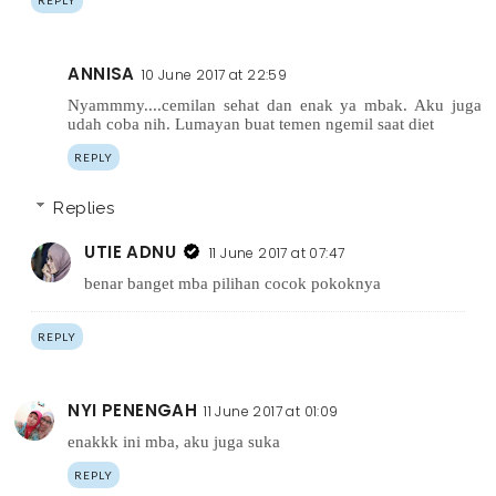
REPLY
ANNISA
10 June 2017 at 22:59
Nyammmy....cemilan sehat dan enak ya mbak. Aku juga
udah coba nih. Lumayan buat temen ngemil saat diet
REPLY
Replies
UTIE ADNU
11 June 2017 at 07:47
benar banget mba pilihan cocok pokoknya
REPLY
NYI PENENGAH
11 June 2017 at 01:09
enakkk ini mba, aku juga suka
REPLY