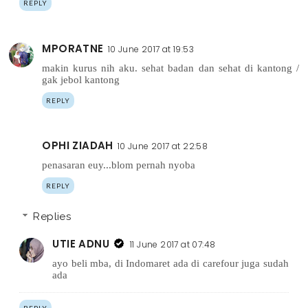
REPLY
MPORATNE
10 June 2017 at 19:53
makin kurus nih aku. sehat badan dan sehat di kantong /
gak jebol kantong
REPLY
OPHI ZIADAH
10 June 2017 at 22:58
penasaran euy...blom pernah nyoba
REPLY
Replies
UTIE ADNU
11 June 2017 at 07:48
ayo beli mba, di Indomaret ada di carefour juga sudah
ada