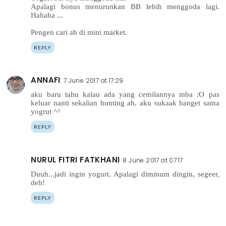
Apalagi bonus menurunkan BB lebih menggoda lagi.
Hahaha ...
Pengen cari ah di mini market.
REPLY
ANNAFI
7 June 2017 at 17:29
aku baru tahu kalau ada yang cemilannya mba :O pas
keluar nanti sekalian hunting ah, aku sukaak banget sama
yogrut ^^
REPLY
NURUL FITRI FATKHANI
8 June 2017 at 07:17
Duuh...jadi ingin yogurt. Apalagi diminum dingin, segeer,
deh!
REPLY