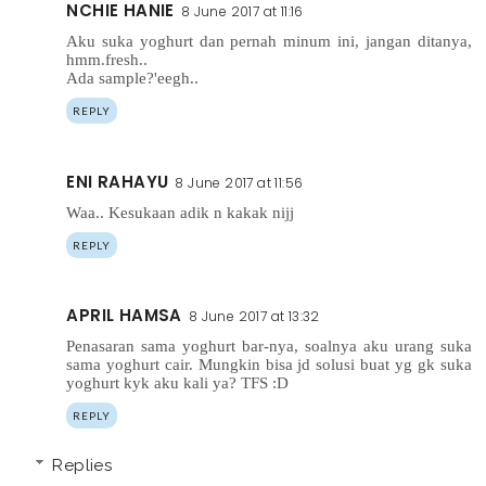
NCHIE HANIE
8 June 2017 at 11:16
Aku suka yoghurt dan pernah minum ini, jangan ditanya,
hmm.fresh..
Ada sample?'eegh..
REPLY
ENI RAHAYU
8 June 2017 at 11:56
Waa.. Kesukaan adik n kakak nijj
REPLY
APRIL HAMSA
8 June 2017 at 13:32
Penasaran sama yoghurt bar-nya, soalnya aku urang suka
sama yoghurt cair. Mungkin bisa jd solusi buat yg gk suka
yoghurt kyk aku kali ya? TFS :D
REPLY
Replies