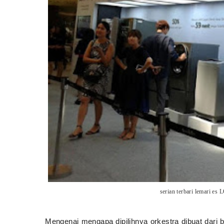
serian terbari lemari es 
Mengenai mengapa dipilihnya orkestra dibuat dari b