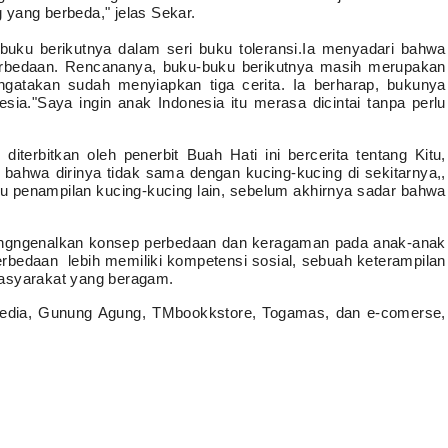
yang berbeda," jelas Sekar.
a buku berikutnya dalam seri buku toleransi.Ia menyadari bahwa
erbedaan. Rencananya, buku-buku berikutnya masih merupakan
ngatakan sudah menyiapkan tiga cerita. Ia berharap, bukunya
sia."Saya ingin anak Indonesia itu merasa dicintai tanpa perlu
erbitkan oleh penerbit Buah Hati ini bercerita tentang Kitu,
bahwa dirinya tidak sama dengan kucing-kucing di sekitarnya,,
ru penampilan kucing-kucing lain, sebelum akhirnya sadar bahwa
engngenalkan konsep perbedaan dan keragaman pada anak-anak
rbedaan lebih memiliki kompetensi sosial, sebuah keterampilan
masyarakat yang beragam.
ramedia, Gunung Agung, TMbookkstore, Togamas, dan e-comerse,