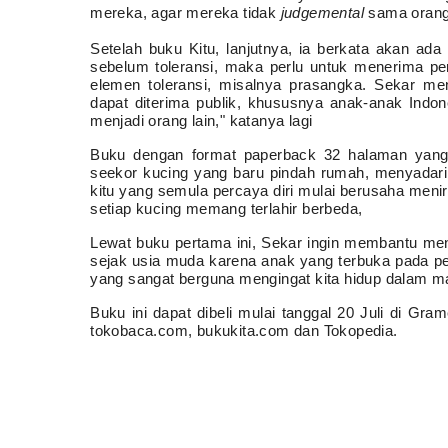
mereka, agar mereka tidak
judgemental
sama orang 
Setelah buku Kitu, lanjutnya, ia berkata akan ad
sebelum toleransi, maka perlu untuk menerima p
elemen toleransi, misalnya prasangka. Sekar me
dapat diterima publik, khususnya anak-anak Indone
menjadi orang lain," katanya lagi
Buku dengan format paperback 32 halaman yang dit
seekor kucing yang baru pindah rumah, menyadari 
kitu yang semula percaya diri mulai berusaha meni
setiap kucing memang terlahir berbeda,
Lewat buku pertama ini, Sekar ingin membantu m
sejak usia muda karena anak yang terbuka pada pe
yang sangat berguna mengingat kita hidup dalam 
Buku ini dapat dibeli mulai tanggal 20 Juli di G
tokobaca.com, bukukita.com dan Tokopedia.