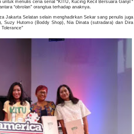
ntuk menulis ceria serial “KITU, Kucing Kecil Bersuara Ganjil “
erantara “obrolan” orangtua terhadap anaknya.
za Jakarta Selatan selain menghadirkan Sekar sang penulis juga
n), Suzy Hutomo (Boddy Shop), Nia Dinata (sutradara) dan Dira
 Tolerance”