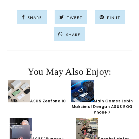
SHARE
TWEET
PIN IT
SHARE
You May Also Enjoy:
ASUS Zenfone 10
Main Games Lebih
Maksimal Dengan ASUS ROG
Phone 7
ASUS Vivobook
Bengkel Motor