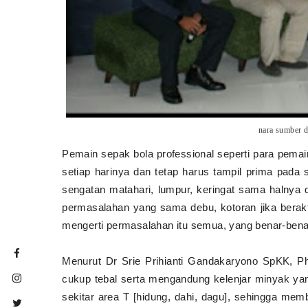
nara sumber d
Pemain sepak bola professional seperti para pemain
setiap harinya dan tetap harus tampil prima pada
sengatan matahari, lumpur, keringat sama halnya d
permasalahan yang sama debu, kotoran jika berakt
mengerti permasalahan itu semua, yang benar-bena
Menurut Dr Srie Prihianti Gandakaryono SpKK, Ph
cukup tebal serta mengandung kelenjar minyak yan
sekitar area T [hidung, dahi, dagu], sehingga memb