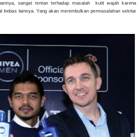
-harinya, sangat rentan terhadap masalah kulit wajah karena
ikal bebas lainnya. Yang akan menimbulkan permasalahan sekitar