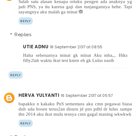
Salah satu alasan kenapa ortuku pengen ada anaknya yg
jadi PNS, ya itu karena gaji dan tunjangannya hehe. Tapi
sayangnya aku malah ga minat 🙈
REPLY
Replies
UTIE ADNU
18 September 2017 at 08:55
Haha sebenarnya minat gk minat Aku mba,,. Hiks
fifty2lah waktu ikut test kmrn eh gk Lulus nasib
REPLY
HERVA YULYANTI
16 September 2017 at 05:57
bapakku n kakaku PnS sementara aku cmn pegawai biasa
duh uda bosen terus2an disuru jd pns pdhl dr lulus sampe
thn 2014 aku ikut mulu tesnya cmn gagal maning wkwkwk
REPLY