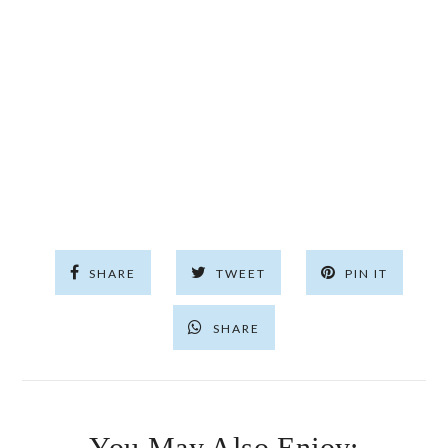
SHARE
TWEET
PIN IT
SHARE
You May Also Enjoy: