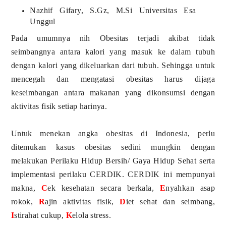
Nazhif Gifary, S.Gz, M.Si Universitas Esa
Unggul
Pada umumnya nih Obesitas terjadi akibat tidak
seimbangnya antara kalori yang masuk ke dalam tubuh
dengan kalori yang dikeluarkan dari tubuh. Sehingga untuk
mencegah dan mengatasi obesitas harus dijaga
keseimbangan antara makanan yang dikonsumsi dengan
aktivitas fisik setiap harinya.
Untuk menekan angka obesitas di Indonesia, perlu
ditemukan kasus obesitas sedini mungkin dengan
melakukan Perilaku Hidup Bersih/ Gaya Hidup Sehat serta
implementasi perilaku CERDIK. CERDIK ini mempunyai
makna,
C
ek kesehatan secara berkala,
E
nyahkan asap
rokok,
R
ajin aktivitas fisik,
D
iet sehat dan seimbang,
I
stirahat cukup,
K
elola stress.