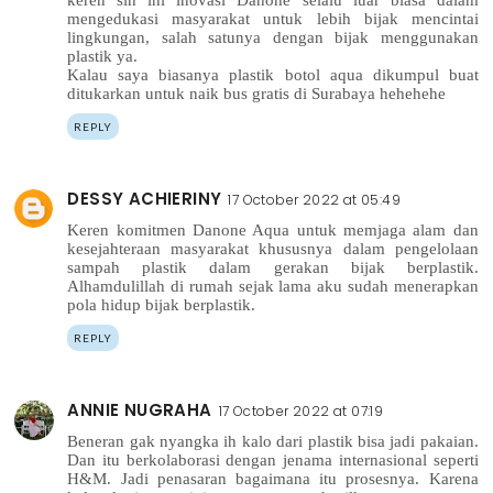
keren sih ini inovasi Danone selalu luar biasa dalam
mengedukasi masyarakat untuk lebih bijak mencintai
lingkungan, salah satunya dengan bijak menggunakan
plastik ya.
Kalau saya biasanya plastik botol aqua dikumpul buat
ditukarkan untuk naik bus gratis di Surabaya hehehehe
REPLY
DESSY ACHIERINY
17 October 2022 at 05:49
Keren komitmen Danone Aqua untuk memjaga alam dan
kesejahteraan masyarakat khususnya dalam pengelolaan
sampah plastik dalam gerakan bijak berplastik.
Alhamdulillah di rumah sejak lama aku sudah menerapkan
pola hidup bijak berplastik.
REPLY
ANNIE NUGRAHA
17 October 2022 at 07:19
Beneran gak nyangka ih kalo dari plastik bisa jadi pakaian.
Dan itu berkolaborasi dengan jenama internasional seperti
H&M. Jadi penasaran bagaimana itu prosesnya. Karena