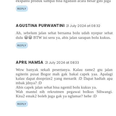
ekspansi produk sampai bisa ngadain acara besar gini juga
REPLY
AGUSTINA PURWANTINI
21 July 2024 at 08:32
Ah, sebelum jalan sehat bersama bolu udah nyepur sehat
dulu 😀😀 BTW ini seru ya, abis jalan sarapan bolu kukus.
REPLY
APRIL HAMSA
21 July 2024 at 08:33
Wow banyak sekali pesertanya. Kalau rame2 gtu jalan
ngiterin pusat Bogor mah gak bakal capek yaa. Apalagi
kalau dapat dooprize2 yang menarik :D Dapat hadiah apa
mbak jdnya? :D
Abis capek jalan sehat bisa ngemil bolu kukus ya.
Wah mantul nih rekrutmen pegawai bolkus Siliwangi.
Kira2 emak2 boleh juga gak ya nglamar? hehe :D
REPLY