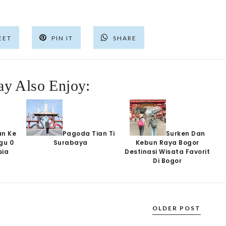
EET
PIN IT
SHARE
y Also Enjoy:
an Ke
Pagoda Tian Ti
Surken Dan
gu 0
Surabaya
Kebun Raya Bogor
sia
Destinasi Wisata Favorit
Di Bogor
OLDER POST