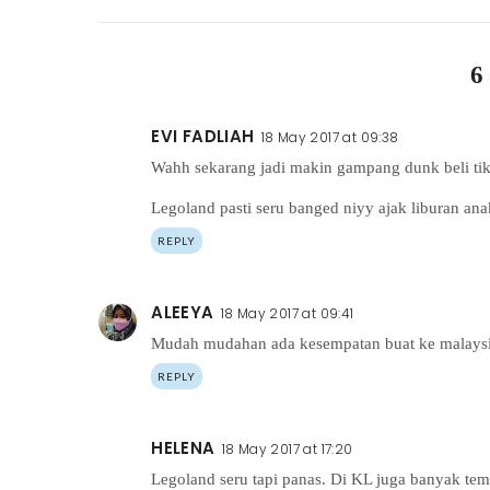
6
EVI FADLIAH
18 May 2017 at 09:38
Wahh sekarang jadi makin gampang dunk beli tiket
Legoland pasti seru banged niyy ajak liburan a
REPLY
ALEEYA
18 May 2017 at 09:41
Mudah mudahan ada kesempatan buat ke malaysi
REPLY
HELENA
18 May 2017 at 17:20
Legoland seru tapi panas. Di KL juga banyak tem