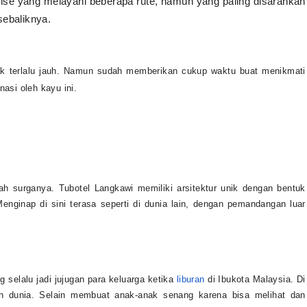
ruise yang melayani beberapa rute, namun yang paling disarankan
sebaliknya.
ak terlalu jauh. Namun sudah memberikan cukup waktu buat menikmati
asi oleh kayu ini.
ah surganya. Tubotel Langkawi memiliki arsitektur unik dengan bentuk
Menginap di sini terasa seperti di dunia lain, dengan pemandangan luar
 selalu jadi jujugan para keluarga ketika
liburan
di Ibukota Malaysia. Di
han dunia. Selain membuat anak-anak senang karena bisa melihat dan