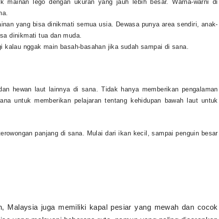
uk mainan lego dengan ukuran yang jauh lebih besar. Warna-warni di
na.
inan yang bisa dinikmati semua usia. Dewasa punya area sendiri, anak-
isa dinikmati tua dan muda.
ugi kalau nggak main basah-basahan jika sudah sampai di sana.
n dan hewan laut lainnya di sana. Tidak hanya memberikan pengalaman
rana untuk memberikan pelajaran tentang kehidupan bawah laut untuk
k terowongan panjang di sana. Mulai dari ikan kecil, sampai penguin besar
, Malaysia juga memiliki kapal pesiar yang mewah dan cocok