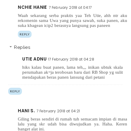
NCHIE HANIE
7 February 2018 at 04:17
Waah sekarang serba praktis yaa Teh Utie, ahh ntr aku
rekomenin sama Uwa yang punya sawah, suka panen, aku
suka kbagean icip2 berasnya langsung pas paneen
REPLY
Replies
UTIE ADNU
17 February 2018 at 04:28
hiks kalau buat panen, lama teh,,, inikan ubtuk skala
perumahan ak=ja terobosan baru dari RB Shop yg sulit
mendapakan beras panen lansung dari petani
REPLY
HANI S.
7 February 2018 at 04:21
Giling beras sendiri di rumah tuh semacam impian di masa
lalu yang skr udah bisa diwujudkan ya. Haha. Keren
banget alat ini.