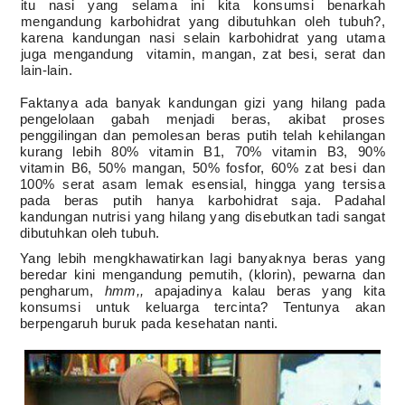
itu nasi yang selama ini kita konsumsi benarkah
mengandung karbohidrat yang dibutuhkan oleh tubuh?,
karena kandungan nasi selain karbohidrat yang utama
juga mengandung
vitamin, mangan, zat besi, serat dan
lain-lain.
Faktanya ada banyak kandungan gizi yang hilang pada
pengelolaan gabah menjadi beras, akibat proses
penggilingan dan pemolesan beras putih telah kehilangan
kurang lebih 80% vitamin B1, 70% vitamin B3, 90%
vitamin B6, 50% mangan, 50% fosfor, 60% zat besi dan
100% serat asam lemak esensial, hingga yang tersisa
pada beras putih hanya karbohidrat saja. Padahal
kandungan nutrisi yang hilang yang disebutkan tadi sangat
dibutuhkan oleh tubuh.
Yang lebih mengkhawatirkan lagi banyaknya beras yang
beredar kini mengandung pemutih, (klorin), pewarna dan
pengharum,
hmm,,
apajadinya kalau beras yang kita
konsumsi untuk keluarga tercinta? Tentunya akan
berpengaruh buruk pada kesehatan nanti.