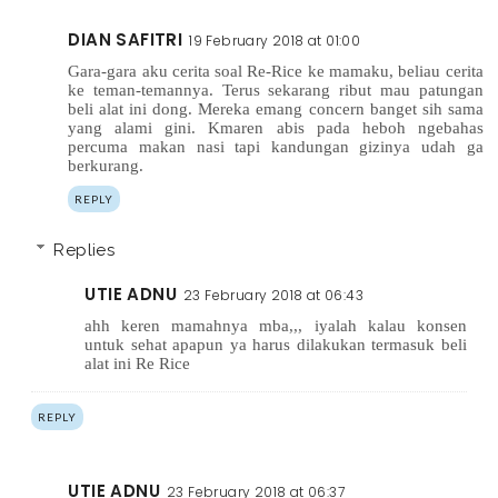
DIAN SAFITRI
19 February 2018 at 01:00
Gara-gara aku cerita soal Re-Rice ke mamaku, beliau cerita
ke teman-temannya. Terus sekarang ribut mau patungan
beli alat ini dong. Mereka emang concern banget sih sama
yang alami gini. Kmaren abis pada heboh ngebahas
percuma makan nasi tapi kandungan gizinya udah ga
berkurang.
REPLY
Replies
UTIE ADNU
23 February 2018 at 06:43
ahh keren mamahnya mba,,, iyalah kalau konsen
untuk sehat apapun ya harus dilakukan termasuk beli
alat ini Re Rice
REPLY
UTIE ADNU
23 February 2018 at 06:37