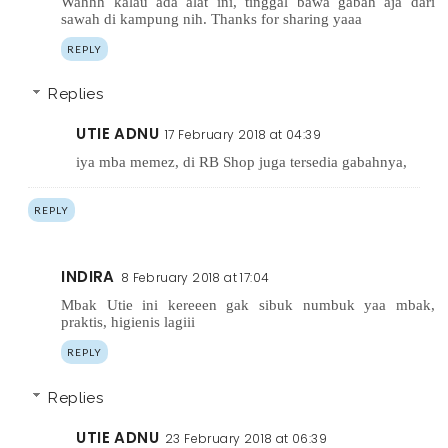
Wahhh kalau ada alat ini, tinggal bawa gabah aja dari
sawah di kampung nih. Thanks for sharing yaaa
REPLY
Replies
UTIE ADNU
17 February 2018 at 04:39
iya mba memez, di RB Shop juga tersedia gabahnya,
REPLY
INDIRA
8 February 2018 at 17:04
Mbak Utie ini kereeen gak sibuk numbuk yaa mbak,
praktis, higienis lagiii
REPLY
Replies
UTIE ADNU
23 February 2018 at 06:39