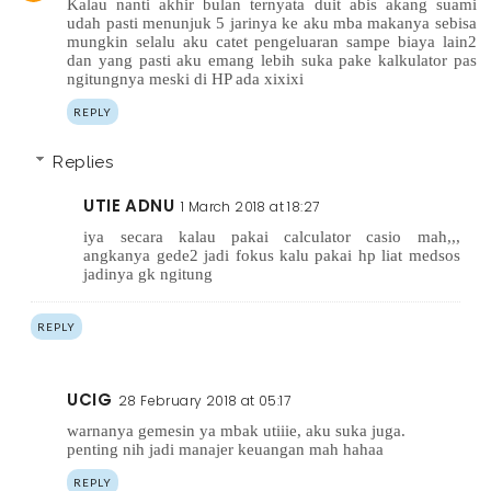
Kalau nanti akhir bulan ternyata duit abis akang suami
udah pasti menunjuk 5 jarinya ke aku mba makanya sebisa
mungkin selalu aku catet pengeluaran sampe biaya lain2
dan yang pasti aku emang lebih suka pake kalkulator pas
ngitungnya meski di HP ada xixixi
REPLY
Replies
UTIE ADNU
1 March 2018 at 18:27
iya secara kalau pakai calculator casio mah,,,
angkanya gede2 jadi fokus kalu pakai hp liat medsos
jadinya gk ngitung
REPLY
UCIG
28 February 2018 at 05:17
warnanya gemesin ya mbak utiiie, aku suka juga.
penting nih jadi manajer keuangan mah hahaa
REPLY