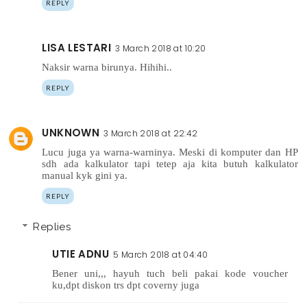
REPLY
LISA LESTARI
3 March 2018 at 10:20
Naksir warna birunya. Hihihi..
REPLY
UNKNOWN
3 March 2018 at 22:42
Lucu juga ya warna-warninya. Meski di komputer dan HP
sdh ada kalkulator tapi tetep aja kita butuh kalkulator
manual kyk gini ya.
REPLY
Replies
UTIE ADNU
5 March 2018 at 04:40
Bener uni,,, hayuh tuch beli pakai kode voucher
ku,dpt diskon trs dpt coverny juga