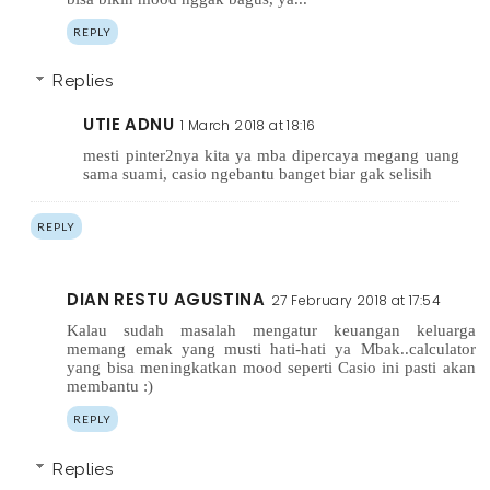
REPLY
Replies
UTIE ADNU
1 March 2018 at 18:16
mesti pinter2nya kita ya mba dipercaya megang uang
sama suami, casio ngebantu banget biar gak selisih
REPLY
DIAN RESTU AGUSTINA
27 February 2018 at 17:54
Kalau sudah masalah mengatur keuangan keluarga
memang emak yang musti hati-hati ya Mbak..calculator
yang bisa meningkatkan mood seperti Casio ini pasti akan
membantu :)
REPLY
Replies