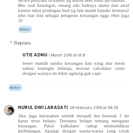
secara punyaku di kantor yg warna item biasa aja hahaha.
Btw soal keuangan, emang ada baiknya diatur dari awal
karena takut postingan buat yg lain malah kepake kemana2
plus biar kita sebagai pengurus keuangan ngga ribet juga
:D
REPLY
Replies
UTIE ADNU
1 March 2018 at 18:31
bener mamih sandra keuangan kita yang atur mesti
nahan kepingin belanja, inovasi calculator casio
dengan warnya itu bikin ngitung gak cape
REPLY
NURUL DWI LARASATI
28 February 2018 at 08:29
Aku juga merasakan setelah menjadi ibu beranak 2 itu
harus terus belajar. Terutama belajar tentang mengatur
keuangan. Pakai kalkulator cukup memudahkan
perhitungan. Apalagi dengan warna-warna yang cerah