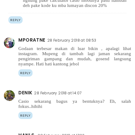
ngitung pake calculator casio moodnya pasti nambah
deh pake kode ku mba lumayan discon 20%
REPLY
MPORATNE
28 February 2018 at 08:53
Godaan terbesar makan di luar bikin , apalagi lihat
instagram. Mupeng di tambah lagi jaman sekarang
pengiriman gampang dan mudah, gosend langsung
nyampe. Hati hati kantong jebol
REPLY
DENIK
28 February 2018 at 14:07
Casio sekarang bagus ya bentuknya? Eh, salah
fokus..hihihi
REPLY