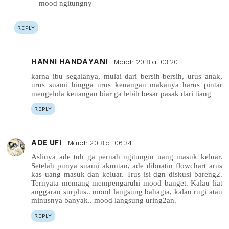
mood ngitungny
REPLY
HANNI HANDAYANI
1 March 2018 at 03:20
karna ibu segalanya, mulai dari bersih-bersih, urus anak,
urus suami hingga urus keuangan makanya harus pintar
mengelola keuangan biar ga lebih besar pasak dari tiang
REPLY
ADE UFI
1 March 2018 at 06:34
Aslinya ade tuh ga pernah ngitungin uang masuk keluar.
Setelah punya suami akuntan, ade dibuatin flowchart arus
kas uang masuk dan keluar. Trus isi dgn diskusi bareng2.
Ternyata memang mempengaruhi mood banget. Kalau liat
anggaran surplus.. mood langsung bahagia, kalau rugi atau
minusnya banyak.. mood langsung uring2an.
REPLY