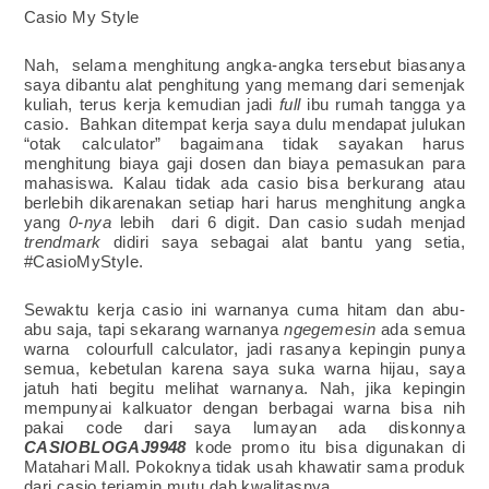
Casio My Style
Nah, selama menghitung angka-angka tersebut biasanya
saya dibantu alat penghitung yang memang dari semenjak
kuliah, terus kerja kemudian jadi
full
ibu rumah tangga ya
casio.
Bahkan ditempat kerja saya dulu mendapat julukan
“otak calculator” bagaimana tidak sayakan harus
menghitung biaya gaji dosen dan biaya pemasukan para
mahasiswa. Kalau tidak ada casio bisa berkurang atau
berlebih dikarenakan setiap hari harus menghitung angka
yang
0-nya
lebih
dari 6 digit. Dan casio sudah menjad
trendmark
didiri saya sebagai alat bantu yang setia,
#CasioMyStyle.
Sewaktu kerja casio ini warnanya cuma hitam dan abu-
abu saja, tapi sekarang warnanya
ngegemesin
ada semua
warna
colourfull calculator
, jadi rasanya kepingin punya
semua, kebetulan karena saya suka warna hijau, saya
jatuh hati begitu melihat warnanya. Nah, jika kepingin
mempunyai kalkuator dengan berbagai warna bisa nih
pakai code dari saya lumayan ada diskonnya
CASIOBLOGAJ9948
kode promo itu bisa digunakan di
Matahari Mall. Pokoknya tidak usah khawatir sama produk
dari casio terjamin mutu dah kwalitasnya.