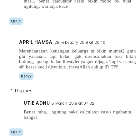
mas... bener calculator casio bikin mood ok buat
ngitung, warnaya kece
REPLY
APRIL HAMSA
28 February 2018 at 20:40
Merencanakan keuangan keluarga tu bikin mumet2 gmn
gtu yaaaaa... tapi kalau gak direncanakan bisa bikin
bolong, apalagi kalau lifestylenya gak dijaga. Tapi ya emag
sih besar kecil disyukuri, insyaAllah cukup :D TFS
REPLY
Replies
UTIE ADNU
5 March 2018 at 04:32
Bener mba,,, ngitung pake calculator casio ngebantu
banget
REPLY