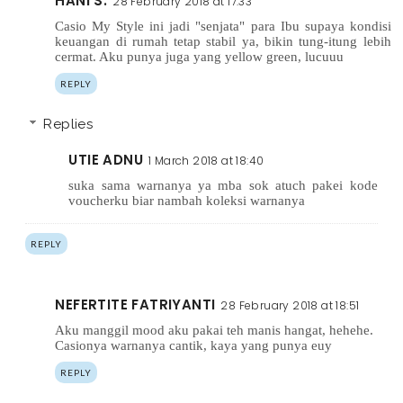
HANI S.
28 February 2018 at 17:33
Casio My Style ini jadi "senjata" para Ibu supaya kondisi
keuangan di rumah tetap stabil ya, bikin tung-itung lebih
cermat. Aku punya juga yang yellow green, lucuuu
REPLY
Replies
UTIE ADNU
1 March 2018 at 18:40
suka sama warnanya ya mba sok atuch pakei kode
voucherku biar nambah koleksi warnanya
REPLY
NEFERTITE FATRIYANTI
28 February 2018 at 18:51
Aku manggil mood aku pakai teh manis hangat, hehehe.
Casionya warnanya cantik, kaya yang punya euy
REPLY