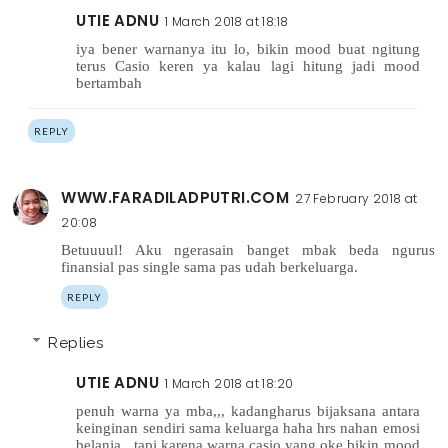
UTIE ADNU
1 March 2018 at 18:18
iya bener warnanya itu lo, bikin mood buat ngitung
terus Casio keren ya kalau lagi hitung jadi mood
bertambah
REPLY
WWW.FARADILADPUTRI.COM
27 February 2018 at
20:08
Betuuuul! Aku ngerasain banget mbak beda ngurus
finansial pas single sama pas udah berkeluarga.
REPLY
Replies
UTIE ADNU
1 March 2018 at 18:20
penuh warna ya mba,,, kadangharus bijaksana antara
keinginan sendiri sama keluarga haha hrs nahan emosi
belanja,, tapi karena warna casio yang oke bikin mood