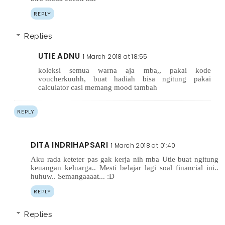
REPLY
Replies
UTIE ADNU
1 March 2018 at 18:55
koleksi semua warna aja mba,, pakai kode
voucherkuuhh, buat hadiah bisa ngitung pakai
calculator casi memang mood tambah
REPLY
DITA INDRIHAPSARI
1 March 2018 at 01:40
Aku rada keteter pas gak kerja nih mba Utie buat ngitung
keuangan keluarga.. Mesti belajar lagi soal financial ini..
huhuw.. Semangaaaat... :D
REPLY
Replies