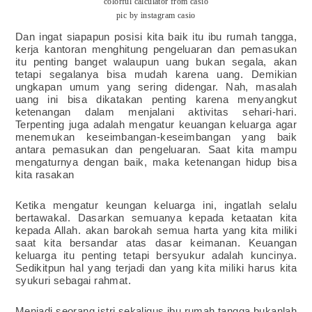
colorful calculator from casio
pic by instagram casio
Dan ingat siapapun posisi kita baik itu ibu rumah tangga,
kerja kantoran menghitung pengeluaran dan pemasukan
itu penting banget walaupun uang bukan segala, akan
tetapi segalanya bisa mudah karena uang. Demikian
ungkapan umum yang sering didengar. Nah, masalah
uang ini bisa dikatakan penting karena menyangkut
ketenangan dalam menjalani aktivitas sehari-hari.
Terpenting juga adalah mengatur keuangan keluarga agar
menemukan keseimbangan-keseimbangan yang baik
antara pemasukan dan pengeluaran. Saat kita mampu
mengaturnya dengan baik, maka ketenangan hidup bisa
kita rasakan
Ketika mengatur keungan keluarga ini, ingatlah selalu
bertawakal. Dasarkan semuanya kepada ketaatan kita
kepada Allah. akan barokah semua harta yang kita miliki
saat kita bersandar atas dasar keimanan. Keuangan
keluarga itu penting tetapi bersyukur adalah kuncinya.
Sedikitpun hal yang terjadi dan yang kita miliki harus kita
syukuri sebagai rahmat.
Menjadi seorang istri sekaligus ibu rumah tangga bukanlah