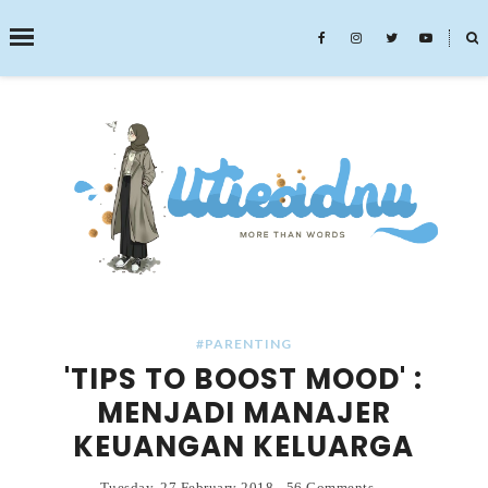
˟
SEARCH THIS BLOG
#PARENTING
'TIPS TO BOOST MOOD' :
MENJADI MANAJER
KEUANGAN KELUARGA
Tuesday, 27 February 2018
-
56 Comments