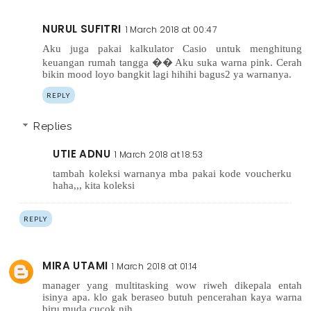
NURUL SUFITRI
1 March 2018 at 00:47
Aku juga pakai kalkulator Casio untuk menghitung
keuangan rumah tangga �� Aku suka warna pink. Cerah
bikin mood loyo bangkit lagi hihihi bagus2 ya warnanya.
REPLY
Replies
UTIE ADNU
1 March 2018 at 18:53
tambah koleksi warnanya mba pakai kode voucherku
haha,,, kita koleksi
REPLY
MIRA UTAMI
1 March 2018 at 01:14
manager yang multitasking wow riweh dikepala entah
isinya apa. klo gak beraseo butuh pencerahan kaya warna
biru muda cucok nih