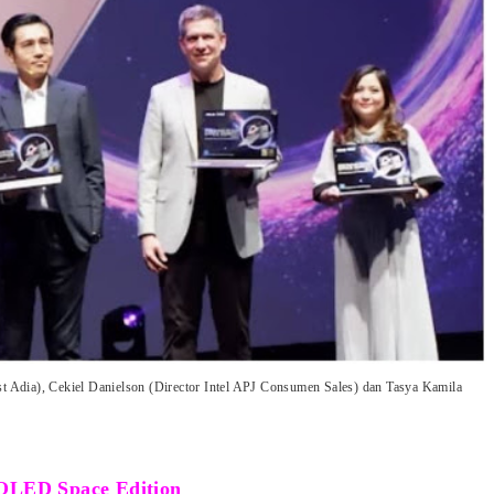
t Adia), Cekiel Danielson (Director Intel APJ Consumen Sales) dan Tasya Kamila
OLED Space Edition