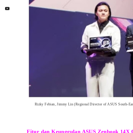
Rizky Febian, Jimmy Lin (Regional Director of ASUS South-Eas
Fitur dan Keunggulan ASUS Zenbook 14X 