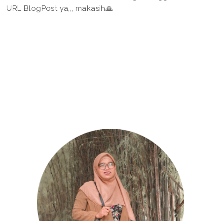
URL BlogPost ya,,, makasih🙏