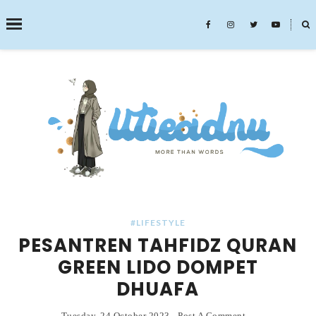
˟
SEARCH THIS BLOG
#LIFESTYLE
PESANTREN TAHFIDZ QURAN
GREEN LIDO DOMPET
DHUAFA
Tuesday, 24 October 2023
-
Post A Comment