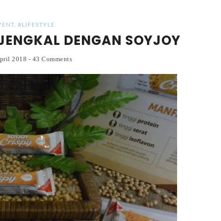
VENT
,
#LIFESTYLE
 JENGKAL DENGAN SOYJOY
April 2018
-
43 Comments