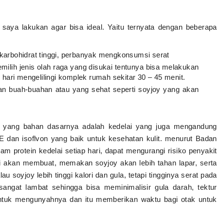
 saya lakukan agar bisa ideal. Yaitu ternyata dengan beberapa
rkarbohidrat tinggi, perbanyak mengkonsumsi serat
emilih jenis olah raga yang disukai tentunya bisa melakukan
p hari mengelilingi komplek rumah sekitar 30 – 45 menit.
gan buah-buahan atau yang sehat seperti soyjoy yang akan
 yang bahan dasarnya adalah kedelai yang juga mengandung
B, E dan isoflvon yang baik untuk kesehatan kulit. menurut Badan
rotein kedelai setiap hari, dapat mengurangi risiko penyakit
 ini akan membuat, memakan soyjoy akan lebih tahan lapar, serta
 soyjoy lebih tinggi kalori dan gula, tetapi tingginya serat pada
ngat lambat sehingga bisa meminimalisir gula darah, tektur
ntuk mengunyahnya dan itu memberikan waktu bagi otak untuk