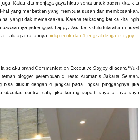
 juga. Kalau kita menjaga gaya hidup sehat untuk badan kita, kita
i hal-hal yang meribetkan yang membuat susah dan membosankan,
 hal yang tidak memaksakan. Karena terkadang ketika kita ingin
an bawaannya jadi enggak happy. Jadi balik dulu kita atur mindset
gia. Lalu apa kaitannya
hidup enak dan 4 jengkal dengan soyjoy
zia selaku brand Communication Executive Soyjoy di acara “Yuk!
teman blogger perempuan di resto Aromanis Jakarta Selatan,
 bisa diukur dengan 4 jengkal pada lingkar pinggangnya jika
au obesitas sentral nah,, jika kurang seperti saya artinya saya