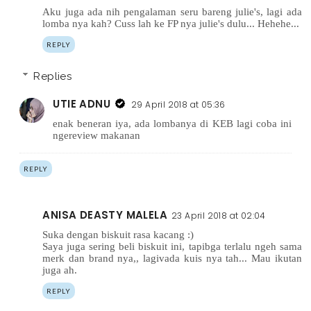
Aku juga ada nih pengalaman seru bareng julie's, lagi ada
lomba nya kah? Cuss lah ke FP nya julie's dulu... Hehehe...
REPLY
Replies
UTIE ADNU
29 April 2018 at 05:36
enak beneran iya, ada lombanya di KEB lagi coba ini
ngereview makanan
REPLY
ANISA DEASTY MALELA
23 April 2018 at 02:04
Suka dengan biskuit rasa kacang :)
Saya juga sering beli biskuit ini, tapibga terlalu ngeh sama
merk dan brand nya,, lagivada kuis nya tah... Mau ikutan
juga ah.
REPLY