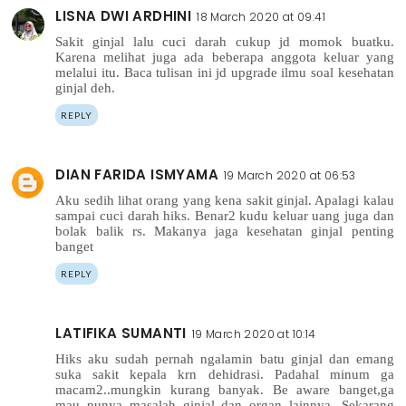
LISNA DWI ARDHINI
18 March 2020 at 09:41
Sakit ginjal lalu cuci darah cukup jd momok buatku.
Karena melihat juga ada beberapa anggota keluar yang
melalui itu. Baca tulisan ini jd upgrade ilmu soal kesehatan
ginjal deh.
REPLY
DIAN FARIDA ISMYAMA
19 March 2020 at 06:53
Aku sedih lihat orang yang kena sakit ginjal. Apalagi kalau
sampai cuci darah hiks. Benar2 kudu keluar uang juga dan
bolak balik rs. Makanya jaga kesehatan ginjal penting
banget
REPLY
LATIFIKA SUMANTI
19 March 2020 at 10:14
Hiks aku sudah pernah ngalamin batu ginjal dan emang
suka sakit kepala krn dehidrasi. Padahal minum ga
macam2..mungkin kurang banyak. Be aware banget,ga
mau punya masalah ginjal dan organ lainnya. Sekarang