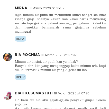
MIRNA
18 March 2020 at 05:52
rajin minum air putih itu menurutku kunci banget sih buat
kinerja ginjal soalnya kasian kan kalau harus menyaring
sesuatu tapi gak ada pelarut airnya,,, pengalaman kakekku
dan nenekku bermasalah sama ginjelnya sebelum
meninggal
REPLY
RIA ROCHMA
18 March 2020 at 06:37
Minum air di sini, air putih kan ya mbak?
Banyak dari kita yang menganggap kalau minum teh, kopi
dll, itu termasuk minum air yang 8 gelas itu lho
REPLY
DIAH KUSUMASTUTI
18 March 2020 at 07:20
Oh baru tau nih aku gejala-gejala penyakit ginjal. Serem
juga, ya..
Aku nih karena rempong anak-anak masih kecil, jadi