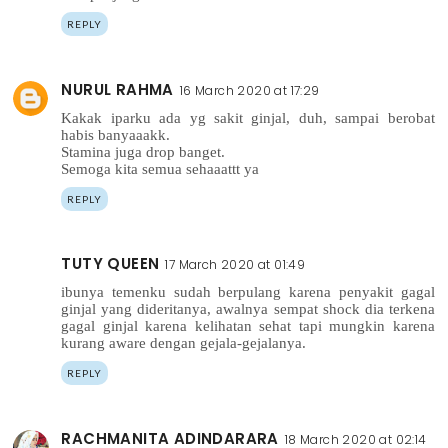
REPLY
NURUL RAHMA
16 March 2020 at 17:29
Kakak iparku ada yg sakit ginjal, duh, sampai berobat
habis banyaaakk.
Stamina juga drop banget.
Semoga kita semua sehaaattt ya
REPLY
TUTY QUEEN
17 March 2020 at 01:49
ibunya temenku sudah berpulang karena penyakit gagal
ginjal yang dideritanya, awalnya sempat shock dia terkena
gagal ginjal karena kelihatan sehat tapi mungkin karena
kurang aware dengan gejala-gejalanya.
REPLY
RACHMANITA ADINDARARA
18 March 2020 at 02:14