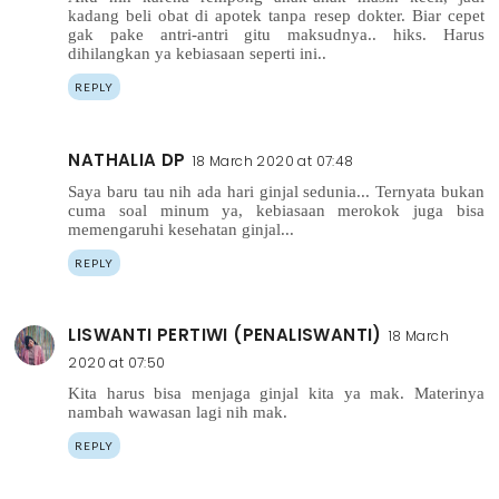
kadang beli obat di apotek tanpa resep dokter. Biar cepet
gak pake antri-antri gitu maksudnya.. hiks. Harus
dihilangkan ya kebiasaan seperti ini..
REPLY
NATHALIA DP
18 March 2020 at 07:48
Saya baru tau nih ada hari ginjal sedunia... Ternyata bukan
cuma soal minum ya, kebiasaan merokok juga bisa
memengaruhi kesehatan ginjal...
REPLY
LISWANTI PERTIWI (PENALISWANTI)
18 March
2020 at 07:50
Kita harus bisa menjaga ginjal kita ya mak. Materinya
nambah wawasan lagi nih mak.
REPLY