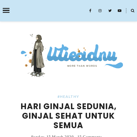
˟
SEARCH THIS BLOG
#HEALTHY
HARI GINJAL SEDUNIA,
GINJAL SEHAT UNTUK
SEMUA
Sunday, 15 March 2020
-
15 Comments