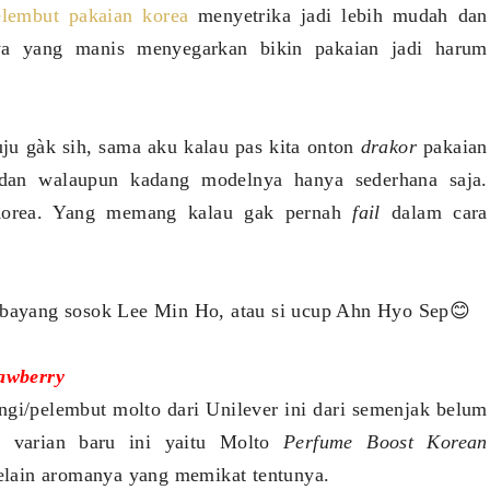
elembut pakaian korea
menyetrika jadi lebih mudah dan
ya yang manis menyegarkan bikin pakaian jadi harum
ju gàk sih, sama aku kalau pas kita onton
drakor
pakaian
adan walaupun kadang modelnya hanya sederhana saja.
r Korea. Yang memang kalau gak pernah
fail
dalam cara
kebayang sosok Lee Min Ho, atau si ucup Ahn Hyo Sep😊
awberry
gi/pelembut molto dari Unilever ini dari semenjak belum
 varian baru ini yaitu Molto
Perfume Boost Korean
lain aromanya yang memikat tentunya.