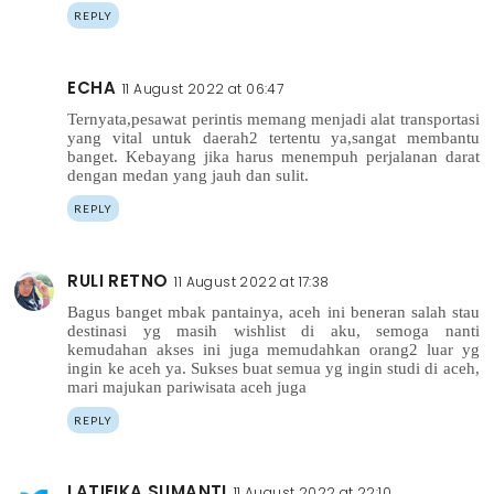
REPLY
ECHA
11 August 2022 at 06:47
Ternyata,pesawat perintis memang menjadi alat transportasi
yang vital untuk daerah2 tertentu ya,sangat membantu
banget. Kebayang jika harus menempuh perjalanan darat
dengan medan yang jauh dan sulit.
REPLY
RULI RETNO
11 August 2022 at 17:38
Bagus banget mbak pantainya, aceh ini beneran salah stau
destinasi yg masih wishlist di aku, semoga nanti
kemudahan akses ini juga memudahkan orang2 luar yg
ingin ke aceh ya. Sukses buat semua yg ingin studi di aceh,
mari majukan pariwisata aceh juga
REPLY
LATIFIKA SUMANTI
11 August 2022 at 22:10