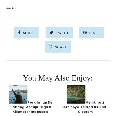
utieadnu
SHARE
TWEET
PIN IT
SHARE
You May Also Enjoy:
Perjalanan Ke
Menikmati
Sabang Menuju Tugu 0
Jernihnya Telaga Biru Situ
Kilometer Indonesia
Cicerem