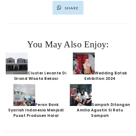
SHARE
You May Also Enjoy:
Cluster Levante Di
Wedding Batak
Grand Wisata Bekasi
Exhibition 2024
Peran Bank
Sampah Ditangan
Syariah Indonesia Menjadi
Amilia Agustin Si Ratu
Pusat Produsen Halal
Sampah