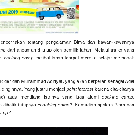
menceritakan tentang pengalaman Bima dan kawan-kawannya
amp
dari ancaman ditutup oleh pemilik lahan. Melalui trailer yang
ni
cooking camp
melihat lahan tempat mereka belajar memasak
y Rider dan Muhammad Adhiyat, yang akan berperan sebagai Adel
at dinginnya. Yang justru menjadi
point interest
karena cita-citanya
ono) atas mendiang istrinya yang juga alumi
cooking camp
.
 dibalik tutupnya
coooking camp?.
Kemudian apakah Bima dan
camp?