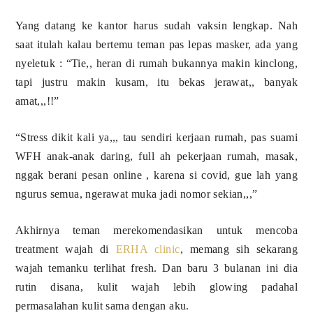
Yang datang ke kantor harus sudah vaksin lengkap. Nah
saat itulah kalau bertemu teman pas lepas masker, ada yang
nyeletuk : “Tie,, heran di rumah bukannya makin kinclong,
tapi justru makin kusam, itu bekas jerawat,, banyak
amat,,,!!”
“Stress dikit kali ya,,, tau sendiri kerjaan rumah, pas suami
WFH anak-anak daring, full ah pekerjaan rumah, masak,
nggak berani pesan online , karena si covid, gue lah yang
ngurus semua, ngerawat muka jadi nomor sekian,,,”
Akhirnya teman merekomendasikan untuk mencoba
treatment wajah di
ERHA clinic
, memang sih sekarang
wajah temanku terlihat fresh. Dan baru 3 bulanan ini dia
rutin disana, kulit wajah lebih glowing padahal
permasalahan kulit sama dengan aku.