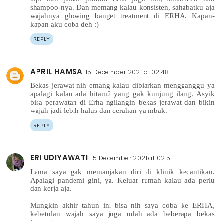
shampoo-nya. Dan memang kalau konsisten, sahabatku aja
wajahnya glowing banget treatment di ERHA. Kapan-
kapan aku coba deh :)
REPLY
APRIL HAMSA
15 December 2021 at 02:48
Bekas jerawat nih emang kalau dibiarkan mengganggu ya
apalagi kalau ada hitam2 yang gak kunjung ilang. Asyik
bisa perawatan di Erha ngilangin bekas jerawat dan bikin
wajah jadi lebih halus dan cerahan ya mbak.
REPLY
ERI UDIYAWATI
15 December 2021 at 02:51
Lama saya gak memanjakan diri di klinik kecantikan.
Apalagi pandemi gini, ya. Keluar rumah kalau ada perlu
dan kerja aja.
Mungkin akhir tahun ini bisa nih saya coba ke ERHA,
kebetulan wajah saya juga udah ada beberapa bekas