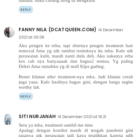
hahaha. buka cabang dong di Bengkulu
REPLY
FANNY NILA (DCATQUEEN.COM)
14 December
2021 at 00:06
Aku pengen ke erha, tapi sbnrnya pengen treatment hair
removal Ama yg utk rambut rontoknya itu mba. Kalo utk
perawatan kulit, masih nanti dulu deh. Aku sukanya erha
krn cab nya banyaaaak dan bagus2 semua. Yg paling
Deket Ama rumahku yg di mall Klpa gading.
Bener kliatan after treatment-nya mba. Jadi kliatan cerah
juga yaaa. Kalo hasilnya bagus gini, dengan harga segitu
worthy lah.
REPLY
SITI NURJANAH
14 December 2021 at 19:21
Seru ya mba, treatment sambil me time
Apalagi dengan kondisi masih di tengah pandemi gini
rasanya utk perawatan jadi kaya teralihkan karena udh