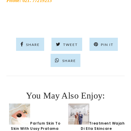
Phone: 021. 77219215
SHARE
TWEET
PIN IT
SHARE
You May Also Enjoy:
Parfum Skin To
Treatment Wajah
Skin With Ussy Pratama
Di Ella Skincare