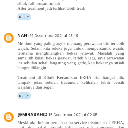
sibuk full urusan rumah
After treatment jadi terlihat lebih fresh
REPLY
NANI
14 December 2021 at 23:49
Me time yang paling asyik memang perawatan diri terlebih
wajah. Selain kita releks juga untuk mempercantik wajah,
terutama menghilangkan bekas jerawat. Masalah yang
sama sih kalau bekas jerawat, terlebih lagi, saya jerawatan
itu sebulan sekali langsung yang gede, kan bekasnya susah
banget diilangin.
Treatment di Klinik Kecantikan ERHA bisa banget nih,
tampak jelas setelah treatment kelihatan lebih bersih
wajahnya dan seger.
REPLY
@MIRASAHID
15 December 2021 at 02:05
Meski aku belum pernah coba service treatment di ERHA,
tapi aku pakai produk Erha juga nih, sunscreen dan