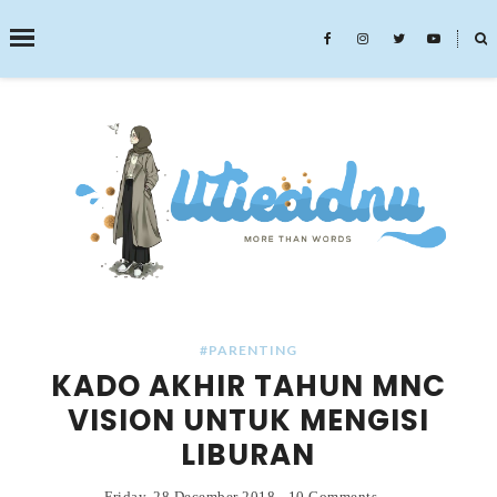
˟
SEARCH THIS BLOG
#PARENTING
KADO AKHIR TAHUN MNC
VISION UNTUK MENGISI
LIBURAN
Friday, 28 December 2018
-
10 Comments