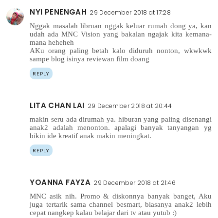
NYI PENENGAH
29 December 2018 at 17:28
Nggak masalah libruan nggak keluar rumah dong ya, kan
udah ada MNC Vision yang bakalan ngajak kita kemana-
mana heheheh
AKu orang paling betah kalo diduruh nonton, wkwkwk
sampe blog isinya reviewan film doang
REPLY
LITA CHAN LAI
29 December 2018 at 20:44
makin seru ada dirumah ya. hiburan yang paling disenangi
anak2 adalah menonton. apalagi banyak tanyangan yg
bikin ide kreatif anak makin meningkat.
REPLY
YOANNA FAYZA
29 December 2018 at 21:46
MNC asik nih. Promo & diskonnya banyak banget, Aku
juga tertarik sama channel besmart, biasanya anak2 lebih
cepat nangkep kalau belajar dari tv atau yutub :)