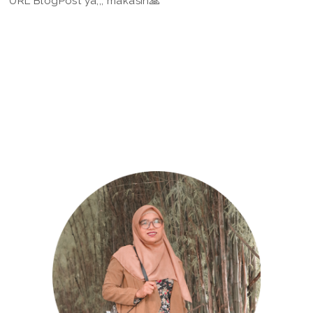
URL BlogPost ya,,, makasih🙏