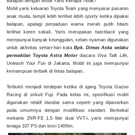
Balapan dengan Mobil Yaris Kenapa Tidak?
Mobil yaris keluaran Toyota Team yang menyasar pasaran
anak muda, tampil lebih terlihat lebih
sporty
ketika dipakai
balapan, apalagi perpaduan warna merah putih hitam
terlihat keren sekali. Yaris merupakan
hatctback
yang
mempunyai banyak keunggulan, selain nyaman digunakan
untuk aktivitas sehari-hari kata
Bpk. Dimas Aska selaku
perwakilan Toyota Astra Motor
diacara
Viva Talk Life,
Unleash Your Fun
di Jakarta. Mobil ini juga mempunyai
kemampuan terbaik di lintas balapan.
Terbukti menjadi terdepan ketika di ajang Toyota Gazoo
Racing di sirkuit Fuji. Pada kelas ini, spesifikasi mobil
digunakan relatif standar sama seperti yang dipasarkan
pada umumnya dengan modifikasi standart. Berbekal
mekanis 2NR-FE 1,5 liter dual VVT-i, yaris mempunyai
tenaga 107 PS dan torsi 140Nm.