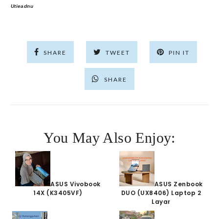
Utieadnu
SHARE
TWEET
PIN IT
SHARE
You May Also Enjoy:
ASUS Vivobook
ASUS Zenbook
14X (K3405VF)
DUO (UX8406) Laptop 2
Layar