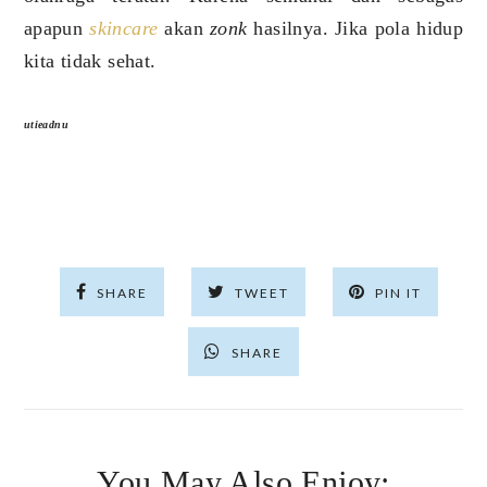
apapun
skincare
akan
zonk
hasilnya. Jika pola hidup
kita tidak sehat.
utieadnu
SHARE
TWEET
PIN IT
SHARE
You May Also Enjoy: