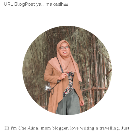
URL BlogPost ya,,, makasih🙏
Hi i'm
Utie Adnu
, mom blogger, love writing n travelling. Just