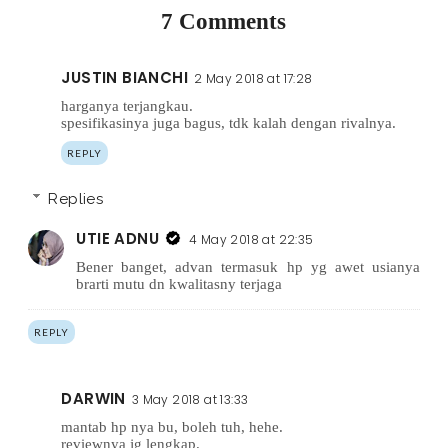
7 Comments
JUSTIN BIANCHI
2 May 2018 at 17:28
harganya terjangkau.
spesifikasinya juga bagus, tdk kalah dengan rivalnya.
REPLY
Replies
UTIE ADNU
4 May 2018 at 22:35
Bener banget, advan termasuk hp yg awet usianya
brarti mutu dn kwalitasny terjaga
REPLY
DARWIN
3 May 2018 at 13:33
mantab hp nya bu, boleh tuh, hehe.
reviewnya jg lengkap.