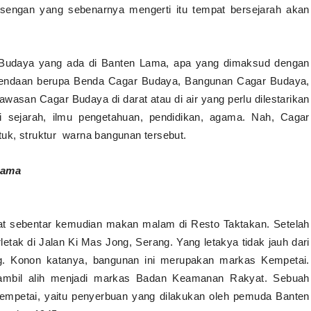
isengan yang sebenarnya mengerti itu tempat bersejarah akan
 Budaya yang ada di Banten Lama, apa yang dimaksud dengan
bendaan berupa Benda
Cagar Budaya
, Bangunan
Cagar Budaya
,
Kawasan
Cagar Budaya
di darat atau di air yang perlu dilestarikan
gi sejarah, ilmu pengetahuan, pendidikan, agama. Nah, Cagar
uk, struktur
warna bangunan tersebut.
Lama
ahat sebentar kemudian makan malam di Resto Taktakan. Setelah
etak di Jalan Ki Mas Jong, Serang. Yang letakya tidak jauh dari
g. Konon katanya, bangunan ini merupakan markas Kempetai.
diambil alih menjadi markas Badan Keamanan Rakyat. Sebuah
Kempetai, yaitu penyerbuan yang dilakukan oleh pemuda Banten