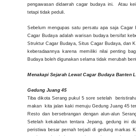
pengawasan didaerah cagar budaya ini.
Atau ke
tetapi tidak peduli.
Sebelum mengupas satu persatu apa saja Cagar
Cagar Budaya
adalah warisan
budaya
bersifat ke
Struktur
Cagar Budaya
, Situs
Cagar Budaya
, dan 
keberadaannya karena memiliki nilai penting ba
Budaya boleh digunakan selama tidak merubah bent
Menakapi Sejarah Lewat Cagar Budaya Banten 
Gedung Juang 45
Tiba dikota Serang pukul 5 sore setelah beristir
makan
kita jalan kaki menuju
Gedung Juang 45 terl
Resto dan bersebrangan dengan alun-alun Seran
Setelah kekalahan tentara Jepang, gedung ini 
peristiwa besar pernah terjadi di gedung markas 